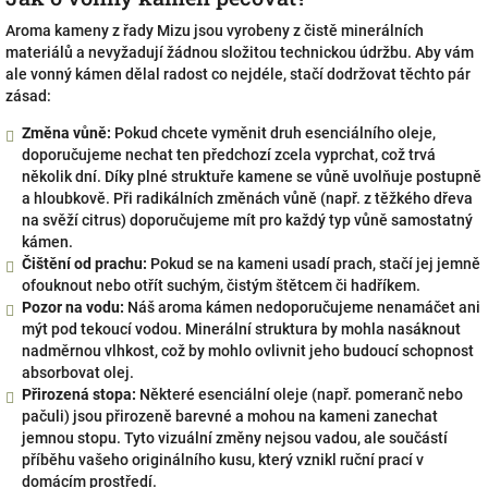
Aroma kameny z řady Mizu jsou vyrobeny z čistě minerálních
materiálů a nevyžadují žádnou složitou technickou údržbu. Aby vám
ale vonný kámen dělal radost co nejdéle, stačí dodržovat těchto pár
zásad:
Změna vůně:
Pokud chcete vyměnit druh esenciálního oleje,
doporučujeme nechat ten předchozí zcela vyprchat, což trvá
několik dní. Díky plné struktuře kamene se vůně uvolňuje postupně
a hloubkově. Při radikálních změnách vůně (např. z těžkého dřeva
na svěží citrus) doporučujeme mít pro každý typ vůně samostatný
kámen.
Čištění od prachu:
Pokud se na kameni usadí prach, stačí jej jemně
ofouknout nebo otřít suchým, čistým štětcem či hadříkem.
Pozor na vodu:
Náš aroma kámen nedoporučujeme nenamáčet ani
mýt pod tekoucí vodou. Minerální struktura by mohla nasáknout
nadměrnou vlhkost, což by mohlo ovlivnit jeho budoucí schopnost
absorbovat olej.
Přirozená stopa:
Některé esenciální oleje (např. pomeranč nebo
pačuli) jsou přirozeně barevné a mohou na kameni zanechat
jemnou stopu. Tyto vizuální změny nejsou vadou, ale součástí
příběhu vašeho originálního kusu, který vznikl ruční prací v
domácím prostředí.