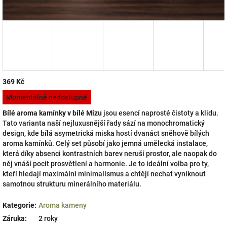
369 Kč
Měrná
Momentálně nedostupné
cena:
Bílé aroma kamínky v bílé Mizu
jsou esencí naprosté čistoty a klidu.
Tato varianta naší nejluxusnější řady
sází na monochromatický
design,
kde bílá asymetrická miska hostí
dvanáct sněhově bílých
aroma kamínků
.
Celý set působí jako jemná umělecká instalace,
která díky absenci kontrastních barev neruší prostor,
ale naopak do
něj vnáší pocit prosvětlení a harmonie.
Je to ideální volba pro ty,
kteří hledají maximální minimalismus a chtějí nechat vyniknout
samotnou strukturu minerálního materiálu.
Kategorie
:
Aroma kameny
Záruka
:
2 roky