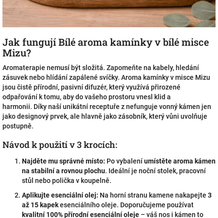
Jak fungují Bílé aroma kamínky v bílé misce
Mizu?
Aromaterapie nemusí být složitá. Zapomeňte na kabely, hledání
zásuvek nebo hlídání zapálené svíčky. Aroma kamínky v misce Mizu
jsou čistě přírodní, pasivní difuzér, který využívá přirozené
odpařování k tomu, aby do vašeho prostoru vnesl klid a
harmonii. Díky naší unikátní receptuře z nefunguje vonný kámen jen
jako designový prvek, ale hlavně jako zásobník, který vůni uvolňuje
postupně.
Návod k použití v 3 krocích:
Najděte mu správné místo:
Po vybalení
umístěte aroma kámen
na stabilní a rovnou plochu
. Ideální je noční stolek, pracovní
stůl nebo polička v koupelně.
Aplikujte esenciální olej:
Na horní stranu kamene nakapejte
3
až 15 kapek
esenciálního oleje. Doporučujeme používat
kvalitní 100% přírodní esenciální oleje
– váš nos i kámen to