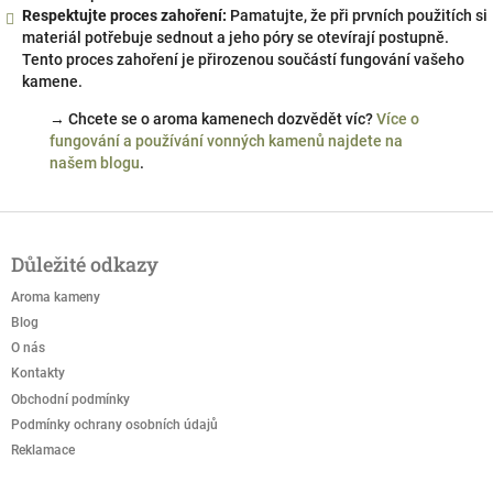
Respektujte proces zahoření:
Pamatujte, že při prvních použitích si
materiál potřebuje sednout a jeho póry se otevírají postupně.
Tento proces zahoření je přirozenou součástí fungování vašeho
kamene.
→ Chcete se o aroma kamenech dozvědět víc?
Více o
fungování a používání vonných kamenů najdete na
našem blogu
.
Z
á
Důležité odkazy
p
a
Aroma kameny
t
Blog
í
O nás
Kontakty
Obchodní podmínky
Podmínky ochrany osobních údajů
Reklamace