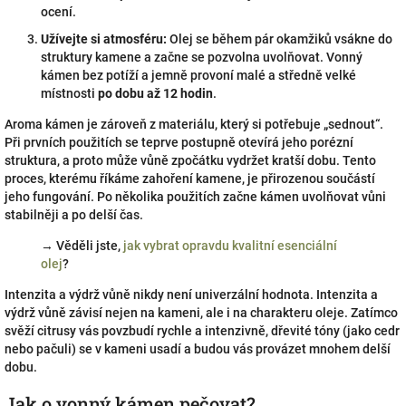
ocení.
Užívejte si atmosféru:
Olej se během pár okamžiků vsákne do
struktury kamene a začne se pozvolna uvolňovat. Vonný
kámen bez potíží a jemně provoní malé a středně velké
místnosti
po dobu až 12 hodin
.
Aroma kámen je zároveň z materiálu, který si potřebuje „sednout“.
Při prvních použitích se teprve postupně otevírá jeho porézní
struktura, a proto může vůně zpočátku vydržet kratší dobu. Tento
proces, kterému říkáme zahoření kamene, je přirozenou součástí
jeho fungování. Po několika použitích začne kámen uvolňovat vůni
stabilněji a po delší čas.
→
Věděli jste,
jak vybrat opravdu kvalitní esenciální
olej
?
Intenzita a výdrž vůně nikdy není univerzální hodnota. Intenzita a
výdrž vůně závisí nejen na kameni, ale i na charakteru oleje. Zatímco
svěží citrusy vás povzbudí rychle a intenzivně, dřevité tóny (jako cedr
nebo pačuli) se v kameni usadí a budou vás provázet mnohem delší
dobu.
Jak o vonný kámen pečovat?