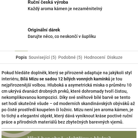
Ruční česká výroba
Každý aroma kámen je nezaměnitelný
Originální dárek
Darujte něco, co neskončí v šuplíku
Popis
Související (5)
Podobné (5)
Hodnocení
Diskuze
Pokud hledáte doplněk, který se přirozeně adaptuje na jakýkoli styl
interiéru,
Bílá Mizu se sadou 12 bílých vonných kamínků
je tou
nejpřirozenější volbou. Hluboká a asymetrická miska o průměru 10
cm ukrývá dvanáct drobných prvků, které dohromady tvoří čistou,
nekomplikovanou kompozici. Díky své sněhově bílé barvě se tento
set hodí skutečně všude – od moderních skandinávských obýváků až
po čisté prostředí koupelen či ložnic. Mizu není jen aroma kámen, je
to tichý a elegantní objekt, který dává vyniknout kráse poctivé ruční
práce a přírodních materiálů bez zbytečných barevných vjemů.