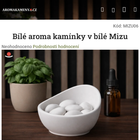
Přejít
Náku
Hledat
M
Přihlášen
na
obsah
koší
Kód:
MIZU06
Bílé aroma kamínky v bílé Mizu
Průměrné
Neohodnoceno
Podrobnosti hodnocení
hodnocení
produktu
je
0,0
z
5
hvězdiček.