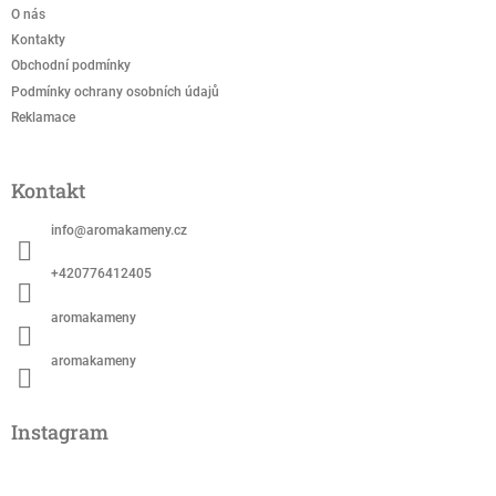
í
O nás
Kontakty
Obchodní podmínky
Podmínky ochrany osobních údajů
Reklamace
Kontakt
info
@
aromakameny.cz
+420776412405
aromakameny
aromakameny
Instagram