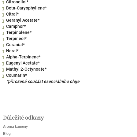
Citronellol*
Beta-Caryophyllene*
Citral*
Geranyl Acetate*
Camphor*
Terpinolene*
Terpineol*
Geranial*
Neral*
Alpha-Terpinene*
Eugenyl Acetate*
Mathyl 2-Octynoate*
Coumarin*
*přirozená součást esenciálního oleje
Z
á
Důležité odkazy
p
a
Aroma kameny
t
Blog