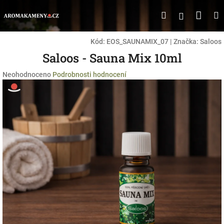
Přejít
Náku
Hledat
M
Přihlášen
na
obsah
koší
Kód:
EOS_SAUNAMIX_07
|
Značka:
Saloos
Saloos - Sauna Mix 10ml
Průměrné
Neohodnoceno
Podrobnosti hodnocení
hodnocení
produktu
je
0,0
z
5
hvězdiček.