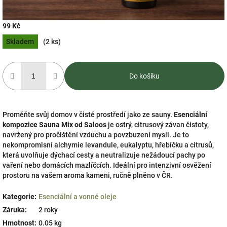
99 Kč
Měrná
Skladem
(2 ks)
cena:
Do košíku
Proměňte svůj domov v čisté prostředí jako ze sauny.
Esenciální
kompozice Sauna Mix od Saloos
je ostrý, citrusový závan čistoty,
navržený pro pročištění vzduchu a povzbuzení mysli. Je to
nekompromisní alchymie levandule, eukalyptu, hřebíčku a citrusů,
která uvolňuje dýchací cesty a neutralizuje nežádoucí pachy po
vaření nebo domácích mazlíčcích. Ideální pro intenzivní osvěžení
prostoru na vašem aroma kameni, ručně plněno v ČR.
Kategorie
:
Esenciální a vonné oleje
Záruka
:
2 roky
Hmotnost
:
0.05 kg