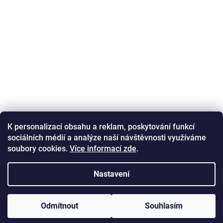
K personalizaci obsahu a reklam, poskytování funkcí
sociálních médií a analýze naší návštěvnosti využíváme
Sledovat na Instagramu
soubory cookies.
Více informací zde
.
Nastavení
Copyright 2026
Aromakameny.cz
. Všechna práva
Odmítnout
Souhlasím
Vytvořil Shoptet
vyhrazena.
Upravit nastavení cookies