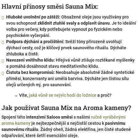
Hlavní přínosy směsi Sauna Mix:
Hluboké uvolnění po zátěži:
Obsažené oleje jsou využívány pro
svou schopnost
zklidnit ztuhlé svaly a odplavit únavu
. Je to ideální
volba pro večery, kdy potřebujete vypnout po fyzickém nebo
psychickém vyčerpání.
Podpora dýchání a pročištění:
Svěží tóny přirozeně uvolňují
dýchací cesty, což je klíčový prvek saunového rituálu. Dýcháte
zhluboka a čistě.
Navození vnitřního klidu:
Hřejivá vůně ztišuje roztěkané myšlenky
a pomáhá dosáhnout stavu meditativního klidu.
Čistota bez kompromisů:
Neobsahuje absolutně žádné syntetické
příměsi, konzervanty ani umělá barviva. Dýcháte jen čistou sílu
olejů určených mj. pro saunování.
→ Víte,
jaká vůně se nejvíc hodí do ložnice
a proč?
Jak používat Sauna Mix na Aroma kameny?
Spojení této
intenzivní Saloos směsi
s našimi
ručně vyráběnými
aroma kameny
je nejbezpečnější a nejčistší cestou k
pasivnímu
saunovému rituálu
. Žádný oheň, žádná elektřina, jen čisté studené
odpařování, které šetří esenciální oleje.