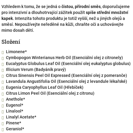
Vzhledem k tomu, že se jedná o
čistou, přírodní směs
, doporučujeme
pro intenzivní a dlouhotrvající zážitek použít
spíše střední množství
kapek
. Intenzita tohoto produktu je totiž vyšší, než u jiných olejů a
směsí.
Nepoužívejte neředěné na kůži, chraňte oči a uchovávejte
mimo dosah dětí.
Složení
Limonene*
Cymbopogon Winterianus Herb Oil (Esenciální olej z citronely)
Eucalyptus Globulus Leaf Oil (Esenciální olej eukalyptus globulus)
Illicium Verum (Badyáník pravý)
Citrus Sinensis Peel Oil Expressed (Esenciální olej z pomeranče)
Lavandula Angustifolia Oil (Esenciální olej z levandule lékařské)
Eugenia Caryophyllus Leaf Oil (Hřebíček)
Citrus Limon Peel Oil (Esenciální olej z citronu)
Anethole*
Eugenol*
Linalool*
Linalyl Acetate*
Pinene*
Geraniol*