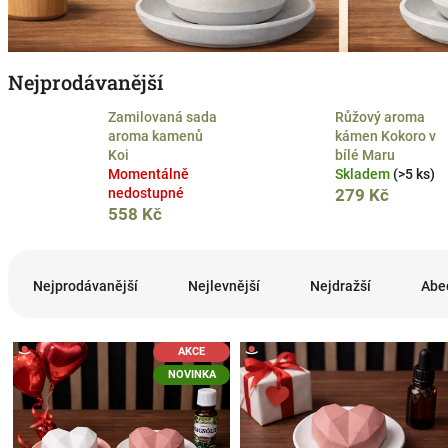
Nejprodávanější
Zamilovaná sada
Růžový aroma
aroma kamenů
kámen Kokoro v
Koi
bílé Maru
Momentálně
Skladem
(>5 ks)
nedostupné
279 Kč
558 Kč
Ř
a
Nejprodávanější
Nejlevnější
Nejdražší
Abe
z
e
V
n
AKCE
ý
í
NOVINKA
p
p
i
r
s
o