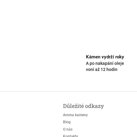
Kámen vydrží roky
A po nakapání oleje
voní až 12 hodin
Z
á
Důležité odkazy
p
a
Aroma kameny
t
Blog
í
O nás
Kontakty