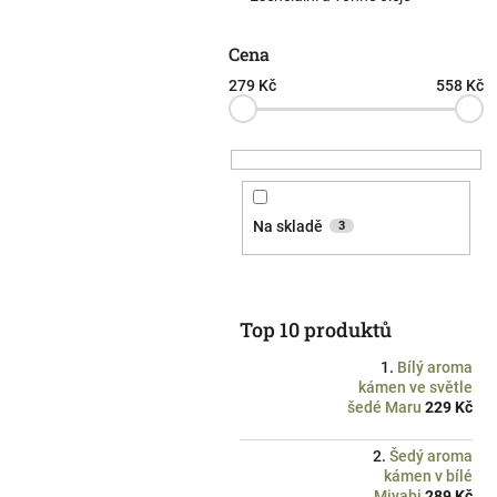
n
e
l
Cena
279
Kč
558
Kč
Na skladě
3
Top 10 produktů
Bílý aroma
kámen ve světle
šedé Maru
229 Kč
Šedý aroma
kámen v bílé
Miyabi
289 Kč