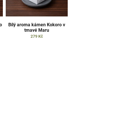
o
Bílý aroma kámen Kokoro v
tmavé Maru
279 Kč