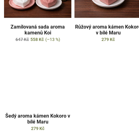
p
d
r
u
o
k
d
t
Zamilovaná sada aroma
Růžový aroma kámen Kokor
u
ů
kamenů Koi
v bílé Maru
k
647 Kč
558 Kč
(–13 %)
279 Kč
t
ů
Šedý aroma kámen Kokoro v
bílé Maru
279 Kč