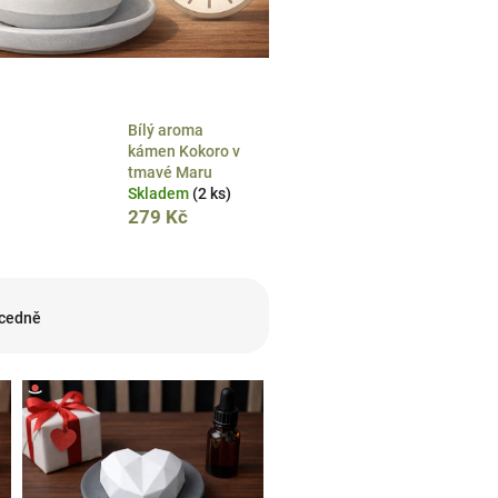
Bílý aroma
kámen Kokoro v
tmavé Maru
Skladem
(2 ks)
279 Kč
cedně