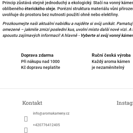
Princip zůstává stejně jednoduchý a ekologický. Stačí na vonný kám
oblíbeného
éterického oleje
. Porézní struktura materiálu vůni přiroz
uvolňuje do prostoru bez nutnosti použití ohně nebo elektřiny.
Prozkoumejte naši aktuální nabídku a najděte si svůj unikát. Pamatujt
omezené – jakmile zmizí poslední kus, uvolní místo další nové vizi. A
spoustu zajímavých informací!
A hlavně -
Vyberte si svůj vonný kámen
Doprava zdarma
Ruční česká výroba
Při nákupu nad 1000
Každý aroma kámen
Kč dopravu neplatíte
je nezaměnitelný
Kontakt
Insta
info
@
aromakameny.cz
+420776412405