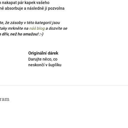
en nakapat pár kapek vašeho
eně absorbuje a následně ji pozvolna
e, že zásoby v této kategorii jsou
 taky mrkněte na
náš blog
a dozvíte se
 dřív, než ho smažou! :-)
Originální dárek
Darujte něco, co
neskončí v šuplíku
gram