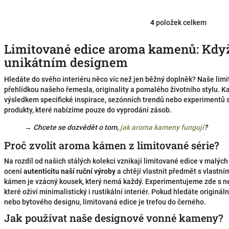
4
položek celkem
O
v
l
Limitované edice aroma kamenů: Když
á
unikátním designem
d
a
Hledáte do svého interiéru něco víc než jen běžný doplněk? Naše li
c
přehlídkou našeho řemesla, originality a pomalého životního stylu. Ka
í
výsledkem specifické inspirace, sezónních trendů nebo experimentů s
p
produkty, které nabízíme pouze do vyprodání zásob.
r
v
→ Chcete se dozvědět o tom,
jak aroma kameny fungují
?
k
y
Proč zvolit aroma kámen z limitované série?
v
ý
Na rozdíl od našich stálých kolekcí vznikají limitované edice v malých
p
ocení
autenticitu naší ruční výroby
a chtějí vlastnit předmět s vlastní
i
kámen je vzácný kousek, který nemá každý.
Experimentujeme zde s net
s
které oživí minimalistický i rustikální interiér. Pokud hledáte originá
u
nebo bytového designu, limitovaná edice je trefou do černého.
Jak používat naše designové vonné kameny?