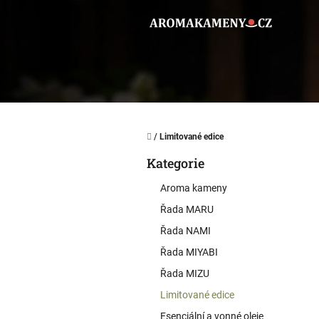
Přejít
na
obsah
Domů
/
Limitované edice
P
Kategorie
o
Přeskočit
kategorie
s
Aroma kameny
t
r
Řada MARU
a
Řada NAMI
n
Řada MIYABI
n
í
Řada MIZU
p
Limitované edice
a
Esenciální a vonné oleje