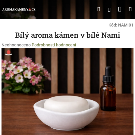
Přejít
Náku
Hledat
M
Přihlášen
na
obsah
koší
Kód:
NAMI01
Bílý aroma kámen v bílé Nami
Průměrné
Neohodnoceno
Podrobnosti hodnocení
hodnocení
produktu
je
0,0
z
5
hvězdiček.