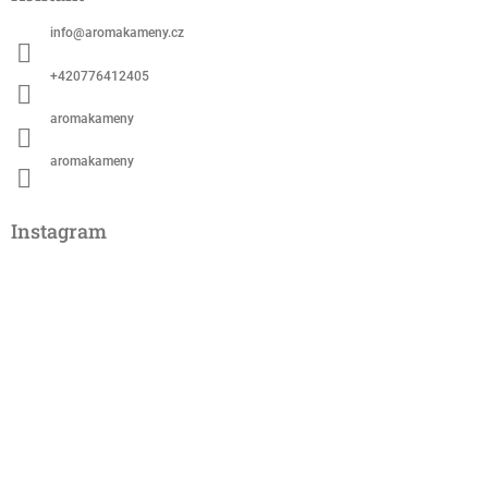
info
@
aromakameny.cz
+420776412405
aromakameny
aromakameny
Instagram