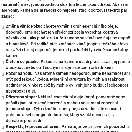
materiálů a nevyžadují žádnou složitou technickou údržbu. Aby vám
ale vonný kámen dělal radost co nejdéle, stačí dodržovat těchto pár
zásad:
Změna vůně:
Pokud chcete vyměnit druh esenciálního oleje,
doporučujeme nechat ten předchozí zcela vyprchat, což trvá
několik dní. Díky plné struktuře kamene se vůně uvolňuje postupně
a hloubkově. Při radikálních změnách vůně (např. z těžkého dřeva
na svěží citrus) doporučujeme mít pro každý typ vůně samostatný
kámen.
Čištění od prachu:
Pokud se na kameni usadí prach, stačí jej jemně
ofouknout nebo otřít suchým, čistým štětcem či hadříkem.
Pozor na vodu:
Náš aroma kámen nedoporučujeme nenamáčet ani
mýt pod tekoucí vodou. Minerální struktura by mohla nasáknout
nadměrnou vlhkost, což by mohlo ovlivnit jeho budoucí schopnost
absorbovat olej.
Přirozená stopa:
Některé esenciální oleje (např. pomeranč nebo
pačuli) jsou přirozeně barevné a mohou na kameni zanechat
jemnou stopu. Tyto vizuální změny nejsou vadou, ale součástí
příběhu vašeho originálního kusu, který vznikl ruční prací v
domácím prostředí.
Respektujte proces zahoření:
Pamatujte, že při prvních použitích si