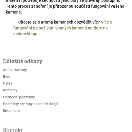
materiál potřebuje sednout a jeho póry se otevírají postupně.
Tento proces zahoření je přirozenou součástí fungování vašeho
kamene.
→ Chcete se o aroma kamenech dozvědět víc?
Více o
fungování a používání vonných kamenů najdete na
našem blogu
.
Z
á
Důležité odkazy
p
a
Aroma kameny
t
Blog
í
O nás
Kontakty
Obchodní podmínky
Podmínky ochrany osobních údajů
Reklamace
Kontakt