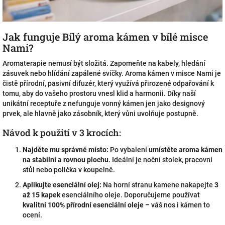
Jak funguje Bílý aroma kámen v bílé misce
Nami?
Aromaterapie nemusí být složitá. Zapomeňte na kabely, hledání
zásuvek nebo hlídání zapálené svíčky. Aroma kámen v misce Nami je
čistě přírodní, pasivní difuzér, který využívá přirozené odpařování k
tomu, aby do vašeho prostoru vnesl klid a harmonii. Díky naší
unikátní receptuře z nefunguje vonný kámen jen jako designový
prvek, ale hlavně jako zásobník, který vůni uvolňuje postupně.
Návod k použití v 3 krocích:
Najděte mu správné místo:
Po vybalení
umístěte aroma kámen
na stabilní a rovnou plochu
. Ideální je noční stolek, pracovní
stůl nebo polička v koupelně.
Aplikujte esenciální olej:
Na horní stranu kamene nakapejte
3
až 15 kapek
esenciálního oleje. Doporučujeme používat
kvalitní 100% přírodní esenciální oleje
– váš nos i kámen to
ocení.