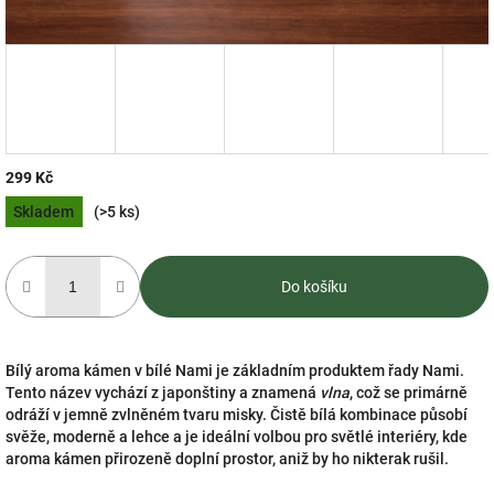
299 Kč
Měrná
Skladem
(>5 ks)
cena:
Do košíku
Bílý aroma kámen v bílé Nami je základním produktem řady Nami.
Tento název vychází z japonštiny a znamená
vlna
, což se primárně
odráží v jemně zvlněném tvaru misky. Čistě bílá kombinace působí
svěže, moderně a lehce a je ideální volbou pro světlé interiéry, kde
aroma kámen přirozeně doplní prostor, aniž by ho nikterak rušil.