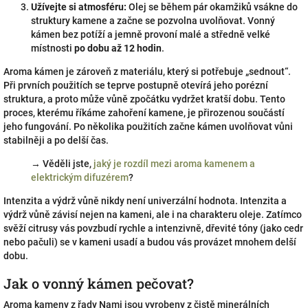
Užívejte si atmosféru:
Olej se během pár okamžiků vsákne do
struktury kamene a začne se pozvolna uvolňovat. Vonný
kámen bez potíží a jemně provoní malé a středně velké
místnosti
po dobu až 12 hodin
.
Aroma kámen je zároveň z materiálu, který si potřebuje „sednout“.
Při prvních použitích se teprve postupně otevírá jeho porézní
struktura, a proto může vůně zpočátku vydržet kratší dobu. Tento
proces, kterému říkáme zahoření kamene, je přirozenou součástí
jeho fungování. Po několika použitích začne kámen uvolňovat vůni
stabilněji a po delší čas.
→
Věděli jste,
jaký je rozdíl mezi aroma kamenem a
elektrickým difuzérem
?
Intenzita a výdrž vůně nikdy není univerzální hodnota. Intenzita a
výdrž vůně závisí nejen na kameni, ale i na charakteru oleje. Zatímco
svěží citrusy vás povzbudí rychle a intenzivně, dřevité tóny (jako cedr
nebo pačuli) se v kameni usadí a budou vás provázet mnohem delší
dobu.
Jak o vonný kámen pečovat?
Aroma kameny z řady Nami jsou vyrobeny z čistě minerálních