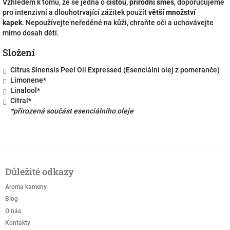
Vzhledem k tomu, že se jedná o
čistou, přírodní směs
, doporučujeme
pro intenzivní a dlouhotrvající zážitek použít
větší množství
kapek
.
Nepoužívejte neředěné na kůži, chraňte oči a uchovávejte
mimo dosah dětí.
Složení
Citrus Sinensis Peel Oil Expressed (Esenciální olej z pomeranče)
Limonene*
Linalool*
Citral*
*přirozená součást esenciálního oleje
Z
á
Důležité odkazy
p
a
Aroma kameny
t
Blog
í
O nás
Kontakty