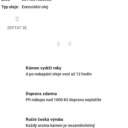
Typ oleje
:
Esenciální olej
ZEPTAT SE
Twitter
Facebook
Kámen vydrží roky
A po nakapání oleje voní až 12 hodin
Doprava zdarma
Při nákupu nad 1000 Kč dopravu neplatíte
Ruční česká výroba
Každý aroma kámen je nezaměnitelný