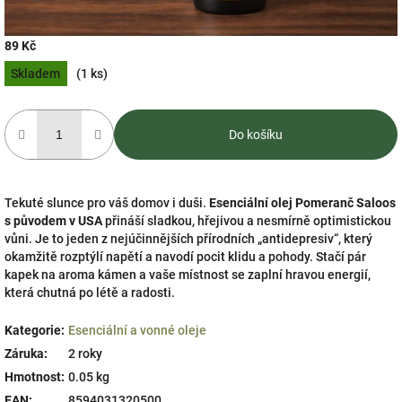
89 Kč
Měrná
Skladem
(1 ks)
cena:
Do košíku
Tekuté slunce pro váš domov i duši.
Esenciální olej Pomeranč Saloos
s původem v USA
přináší sladkou, hřejivou a nesmírně optimistickou
vůni. Je to jeden z nejúčinnějších přírodních „antidepresiv“, který
okamžitě rozptýlí napětí a navodí pocit klidu a pohody. Stačí pár
kapek na aroma kámen a vaše místnost se zaplní hravou energií,
která chutná po létě a radosti.
Kategorie
:
Esenciální a vonné oleje
Záruka
:
2 roky
Hmotnost
:
0.05 kg
EAN
:
8594031320500