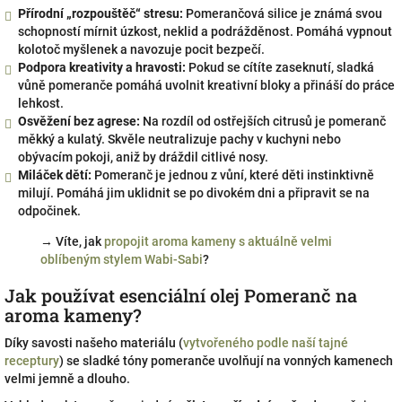
Přírodní „rozpouštěč“ stresu:
Pomerančová silice je známá svou
schopností mírnit úzkost, neklid a podrážděnost. Pomáhá vypnout
kolotoč myšlenek a navozuje pocit bezpečí.
Podpora kreativity a hravosti:
Pokud se cítíte zaseknutí, sladká
vůně pomeranče pomáhá uvolnit kreativní bloky a přináší do práce
lehkost.
Osvěžení bez agrese:
Na rozdíl od ostřejších citrusů je pomeranč
měkký a kulatý. Skvěle neutralizuje pachy v kuchyni nebo
obývacím pokoji, aniž by dráždil citlivé nosy.
Miláček dětí:
Pomeranč je jednou z vůní, které děti instinktivně
milují. Pomáhá jim uklidnit se po divokém dni a připravit se na
odpočinek.
→ Víte, jak
propojit aroma kameny s aktuálně velmi
oblíbeným stylem Wabi-Sabi
?
Jak používat esenciální olej Pomeranč na
aroma kameny?
Díky savosti našeho materiálu (
vytvořeného podle naší tajné
receptury
) se sladké tóny pomeranče uvolňují na vonných kamenech
velmi jemně a dlouho.