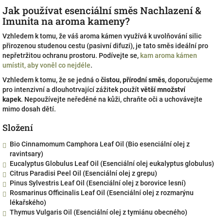
Jak používat esenciální směs Nachlazení &
Imunita na aroma kameny?
Vzhledem k tomu, že váš aroma kámen využívá k uvolňování silic
přirozenou studenou cestu (pasivní difuzi), je tato směs ideální pro
nepřetržitou ochranu prostoru. Podívejte se,
kam aroma kámen
umístit, aby voněl co nejdéle
.
Vzhledem k tomu, že se jedná o
čistou, přírodní směs
, doporučujeme
pro intenzivní a dlouhotrvající zážitek použít
větší množství
kapek
.
Nepoužívejte neředěné na kůži, chraňte oči a uchovávejte
mimo dosah dětí.
Složení
Bio Cinnamomum Camphora Leaf Oil (Bio esenciální olej z
ravintsary)
Eucalyptus Globulus Leaf Oil (Esenciální olej eukalyptus globulus)
Citrus Paradisi Peel Oil (Esenciální olej z grepu)
Pinus Sylvestris Leaf Oil (Esenciální olej z borovice lesní)
Rosmarinus Officinalis Leaf Oil (Esenciální olej z rozmarýnu
lékařského)
Thymus Vulgaris Oil (Esenciální olej z tymiánu obecného)