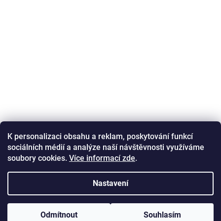
K personalizaci obsahu a reklam, poskytování funkcí
sociálních médií a analýze naší návštěvnosti využíváme
Sledovat na Instagramu
soubory cookies.
Více informací zde
.
Nastavení
Copyright 2026
Aromakameny.cz
. Všechna práva
Odmítnout
Souhlasím
Vytvořil Shoptet