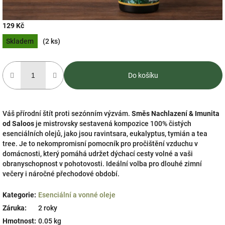
129 Kč
Měrná
Skladem
(2 ks)
cena:
Do košíku
Váš přírodní štít proti sezónním výzvám.
Směs Nachlazení & Imunita
od Saloos
je mistrovsky sestavená kompozice 100% čistých
esenciálních olejů, jako jsou ravintsara, eukalyptus, tymián a tea
tree. Je to nekompromisní pomocník pro pročištění vzduchu v
domácnosti, který pomáhá udržet dýchací cesty volné a vaši
obranyschopnost v pohotovosti. Ideální volba pro dlouhé zimní
večery i náročné přechodové období.
Kategorie
:
Esenciální a vonné oleje
Záruka
:
2 roky
Hmotnost
:
0.05 kg