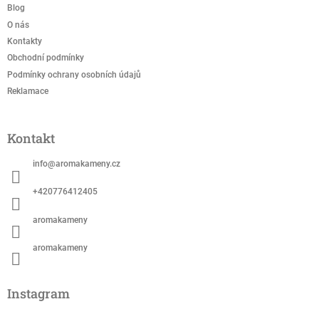
t
Blog
í
O nás
Kontakty
Obchodní podmínky
Podmínky ochrany osobních údajů
Reklamace
Kontakt
info
@
aromakameny.cz
+420776412405
aromakameny
aromakameny
Instagram