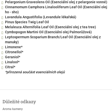
Pelargonium Graveolens Oil (Esenciální olej z pelargonie vonné)
Cinnamomum Camphora Linalooliferum Leaf Oil (Esenciální olej
ho - sho)
Lavandula Angustifolia (Levandule lékařská)
Pinus Species Twig Leaf Oil
Melaleuca Alternifolia Leaf Oil (Esenciální olej z tea tree)
Cymbopogon Martini Oil (Esenciální olej Palmorůžová)
Leptospermum Scoparium Branch/Leaf Oil (Esenciální olej z
manuky)
Limonene*
Citronellol*
Geraniol*
Linalool*
Citral*
*přirozená součást esenciálních olejů
Z
á
Důležité odkazy
p
a
Aroma kameny