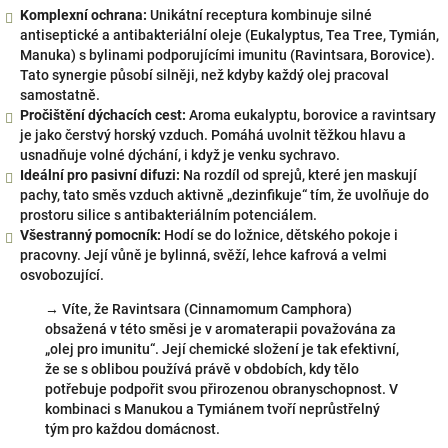
Komplexní ochrana:
Unikátní receptura kombinuje silné
antiseptické a antibakteriální oleje (Eukalyptus, Tea Tree, Tymián,
Manuka) s bylinami podporujícími imunitu (Ravintsara, Borovice).
Tato synergie působí silněji, než kdyby každý olej pracoval
samostatně.
Pročištění dýchacích cest:
Aroma eukalyptu, borovice a ravintsary
je jako čerstvý horský vzduch. Pomáhá uvolnit těžkou hlavu a
usnadňuje volné dýchání, i když je venku sychravo.
Ideální pro pasivní difuzi:
Na rozdíl od sprejů, které jen maskují
pachy, tato směs vzduch aktivně „dezinfikuje“ tím, že uvolňuje do
prostoru silice s antibakteriálním potenciálem.
Všestranný pomocník:
Hodí se do ložnice, dětského pokoje i
pracovny. Její vůně je bylinná, svěží, lehce kafrová a velmi
osvobozující.
→ Víte, že Ravintsara (Cinnamomum Camphora)
obsažená v této směsi je v aromaterapii považována za
„olej pro imunitu“. Její chemické složení je tak efektivní,
že se s oblibou používá právě v obdobích, kdy tělo
potřebuje podpořit svou přirozenou obranyschopnost. V
kombinaci s Manukou a Tymiánem tvoří neprůstřelný
tým pro každou domácnost.