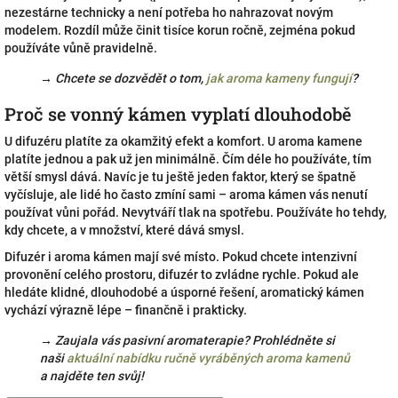
nezestárne technicky a není potřeba ho nahrazovat novým
modelem. Rozdíl může činit tisíce korun ročně, zejména pokud
používáte vůně pravidelně.
→ Chcete se dozvědět o tom,
jak aroma kameny fungují
?
Proč se vonný kámen vyplatí dlouhodobě
U difuzéru platíte za okamžitý efekt a komfort. U aroma kamene
platíte jednou a pak už jen minimálně. Čím déle ho používáte, tím
větší smysl dává. Navíc je tu ještě jeden faktor, který se špatně
vyčísluje, ale lidé ho často zmíní sami – aroma kámen vás nenutí
používat vůni pořád. Nevytváří tlak na spotřebu. Používáte ho tehdy,
kdy chcete, a v množství, které dává smysl.
Difuzér i aroma kámen mají své místo. Pokud chcete intenzivní
provonění celého prostoru, difuzér to zvládne rychle. Pokud ale
hledáte klidné, dlouhodobé a úsporné řešení, aromatický kámen
vychází výrazně lépe – finančně i prakticky.
→ Zaujala vás pasivní aromaterapie? Prohlédněte si
naši
aktuální nabídku ručně vyráběných aroma kamenů
a najděte ten svůj!