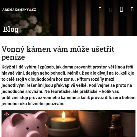
Přejít
Náku
Hledat
M
Přihlášen
na
obsah
koší
Blog
Vonný kámen vám může ušetřit
peníze
Když si lidé vybírají způsob, jak doma provonět prostor, většinou řeší
hlavně vůni, design nebo pohodlí. Méně už se ale dívají na to, kolik je
to celé stojí v dlouhodobém horizontu. Přitom rozdíly mezi
jednotlivými řešeními jsou překvapivě velké. Podívejme se proto na
jednoduché srovnání. Ne teoretické, ale praktické – kolik vás
přibližně stojí provoz vonného kamene a kolik provoz difuzéru během
jednoho roku běžného používání.