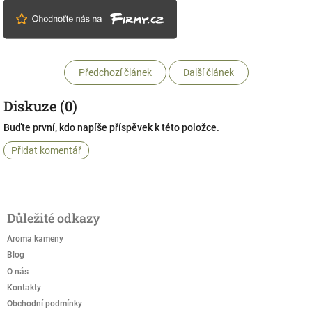
Předchozí článek
Další článek
Diskuze (0)
Buďte první, kdo napíše příspěvek k této položce.
Přidat komentář
Z
á
Důležité odkazy
p
a
Aroma kameny
t
Blog
í
O nás
Kontakty
Obchodní podmínky