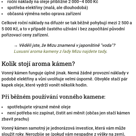
roční náklady na oleje přibližně 2 000–4 000 Kč
spotřeba elektřiny (malá, ale dlouhodobá)
občasná výměna nebo oprava zařízení
Celkové roční náklady na difuzér se tak běžně pohybují mezi 2 500 a
5 000 Kč, a to v případě častého užívání i bez započítání původní
pořizovací ceny zařízení.
→ Věděli jste, že Mizu znamená v japonštině "voda"?
Luxusní aroma kameny z řady Mizu najdete tady
.
Kolik stojí aroma kámen?
Vonný kámen funguje úplně jinak. Nemá žádné provozní náklady v
podobě elektřiny a vůni uvolňuje velmi úsporně. Obvykle stačí pár
kapek oleje, které vydrží vonět několik hodin.
Při běžném používání vonného kamene:
spotřebujete výrazně méně oleje
není potřeba nic zapínat, čistit ani měnit (občas jen stačí kámen
zbavit prachu)
Vonný kámen samotný je jednorázová investice, která vám může
sloužit roky. Nerozbije se (pokud vám nespadne z výšky na zem),