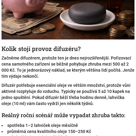
Kolik stojí provoz difuzéru?
Začněme difuzérem, protože ten je dnes nejrozšířenější. Pořizovací
cena samotného zařízení se běžně pohybuje zhruba mezi 500 až 2
000 Kč. To je jednorázový náklad, se kterým většina lidí počítá. Jenže
tím výdaje nekončí.
Difuzér potřebuje esenciální oleje ve větším množství, protože vůni
aktivně rozptyluje do vzduchu. Typicky se používá 5 až 10 kapek na
jedno spuštění. Pokud difuzér běží třeba hodinu denně, lahvička
oleje (10 ml) vám často vydrží jen několik týdnů.
Reálný roční scénář může vypadat zhruba takto:
spotřeba 1–2 lahviček oleje měsíčně
průměrná cena kvalitního oleje 150–250 Kč